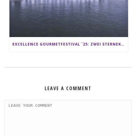
EXCELLENCE GOURMETFESTIVAL ´25: ZWEI STERNEKÖCHE ANTONIO GUIDA & DARIO MORESCO VERWÖHNEN IHRE GÄSTE AUF EINER LUXERIÖSEN SCHIFFSREISE
LEAVE A COMMENT