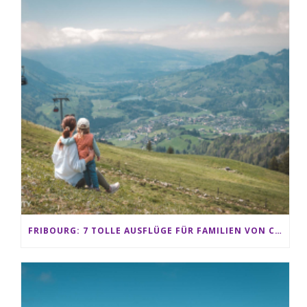
FRIBOURG: 7 TOLLE AUSFLÜGE FÜR FAMILIEN VON CHARMEY BIS LES PACCOTS