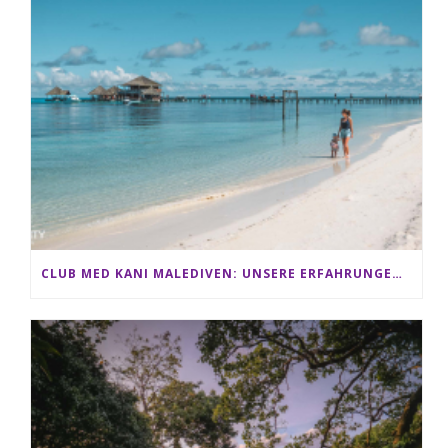
CLUB MED KANI MALEDIVEN: UNSERE ERFAHRUNGEN IM ALL-INCLUSIVE PARADIES