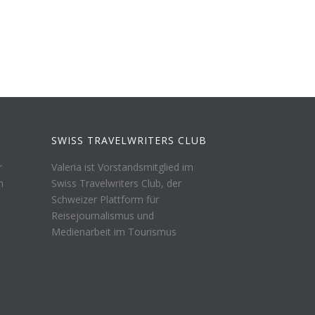
SWISS TRAVELWRITERS CLUB
r
Valeria ist Vorstandsmitglied im
n
Swiss Travelwriters Club, der
Schweizer Plattform für
Reisejournalismus und
Medienarbeit im Tourismus