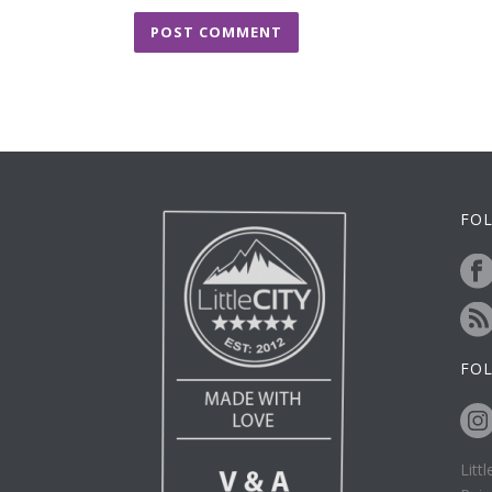
FOL
FO
Litt