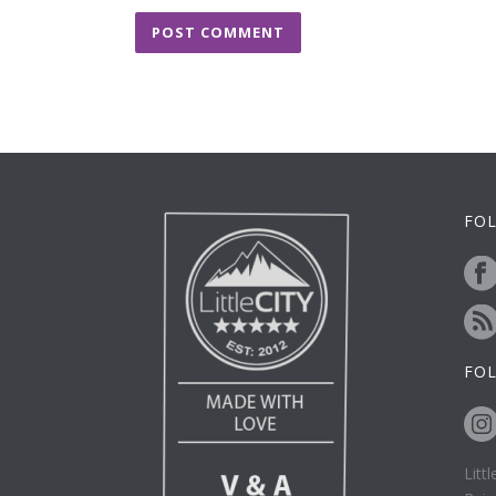
FOL
FO
Litt