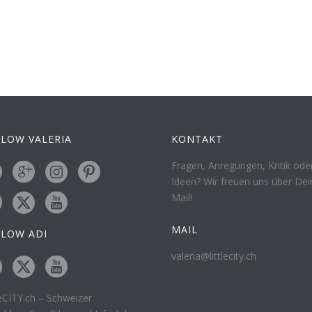
LOW VALERIA
KONTAKT
Fragen, Anregungen, Kritik ode
Ideen? Wir freuen uns über Dei
Mail!
MAIL
LLOW ADI
valeria@littlecity.ch
leCITY.ch – Schweizer