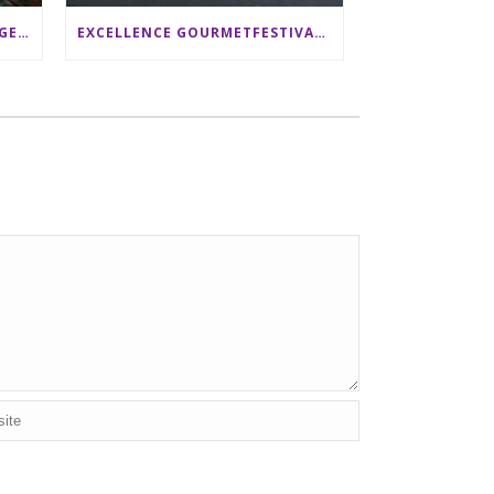
SRI LANKA RUNDREISE: 12 TAGE ZWISCHEN ELEFANTEN, TEEPLANTAGEN & STRAND ALS FAMILIE
EXCELLENCE GOURMETFESTIVAL ´25: ZWEI STERNEKÖCHE ANTONIO GUIDA & DARIO MORESCO VERWÖHNEN IHRE GÄSTE AUF EINER LUXERIÖSEN SCHIFFSREISE