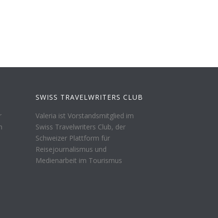
SWISS TRAVELWRITERS CLUB
r
Valeria ist Vorstandsmitglied im
n
Swiss Travelwriters Club, der
Schweizer Plattform für
Reisejournalismus und
Medienarbeit im Tourismus