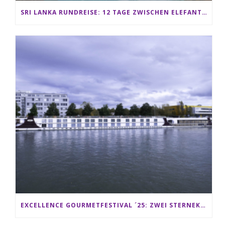
SRI LANKA RUNDREISE: 12 TAGE ZWISCHEN ELEFANTEN, TEEPLANTAGEN & STRAND ALS FAMILIE
EXCELLENCE GOURMETFESTIVAL ´25: ZWEI STERNEKÖCHE ANTONIO GUIDA & DARIO MORESCO VERWÖHNEN IHRE GÄSTE AUF EINER LUXERIÖSEN SCHIFFSREISE