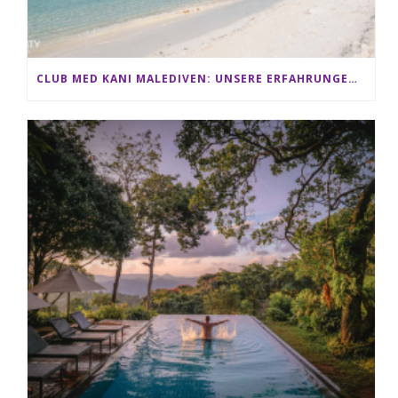
CLUB MED KANI MALEDIVEN: UNSERE ERFAHRUNGEN IM ALL-INCLUSIVE PARADIES