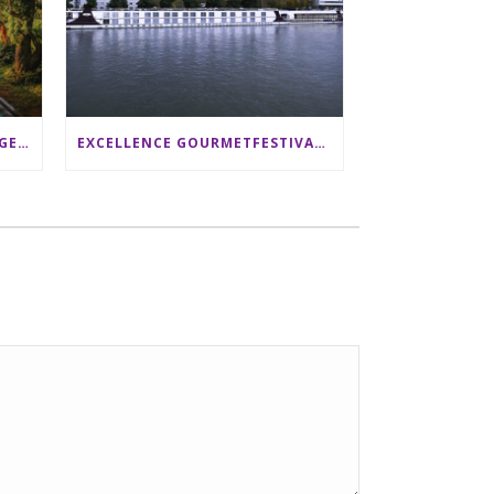
SRI LANKA RUNDREISE: 12 TAGE ZWISCHEN ELEFANTEN, TEEPLANTAGEN & STRAND ALS FAMILIE
EXCELLENCE GOURMETFESTIVAL ´25: ZWEI STERNEKÖCHE ANTONIO GUIDA & DARIO MORESCO VERWÖHNEN IHRE GÄSTE AUF EINER LUXERIÖSEN SCHIFFSREISE