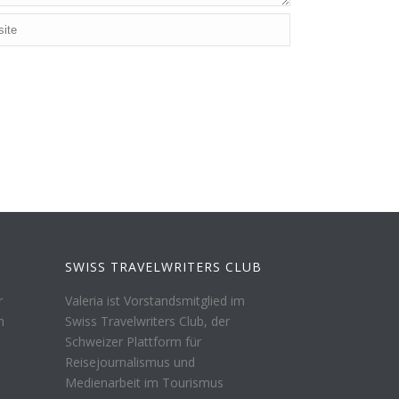
SWISS TRAVELWRITERS CLUB
r
Valeria ist Vorstandsmitglied im
n
Swiss Travelwriters Club, der
Schweizer Plattform für
Reisejournalismus und
Medienarbeit im Tourismus