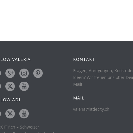
LOW VALERIA
KONTAKT
Fragen, Anregungen, Kritik ode
Ideen? Wir freuen uns über Dei
Mail!
MAIL
LLOW ADI
valeria@littlecity.ch
leCITY.ch – Schweizer