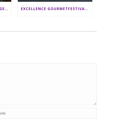
SRI LANKA RUNDREISE: 12 TAGE ZWISCHEN ELEFANTEN, TEEPLANTAGEN & STRAND ALS FAMILIE
EXCELLENCE GOURMETFESTIVAL ´25: ZWEI STERNEKÖCHE ANTONIO GUIDA & DARIO MORESCO VERWÖHNEN IHRE GÄSTE AUF EINER LUXERIÖSEN SCHIFFSREISE