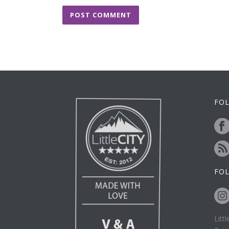
FOL
FO
Litt