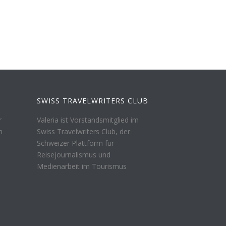
SWISS TRAVELWRITERS CLUB
r
Valeria ist Vorstandsmitglied im
n
Swiss Travelwriters Club, der
Schweizer Plattform für
Reisejournalismus und
Medienarbeit im Tourismus