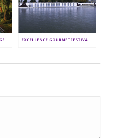
SRI LANKA RUNDREISE: 12 TAGE ZWISCHEN ELEFANTEN, TEEPLANTAGEN & STRAND ALS FAMILIE
EXCELLENCE GOURMETFESTIVAL ´25: ZWEI STERNEKÖCHE ANTONIO GUIDA & DARIO MORESCO VERWÖHNEN IHRE GÄSTE AUF EINER LUXERIÖSEN SCHIFFSREISE