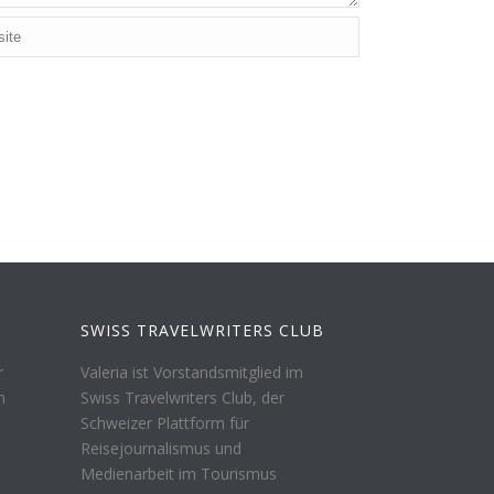
SWISS TRAVELWRITERS CLUB
r
Valeria ist Vorstandsmitglied im
n
Swiss Travelwriters Club, der
Schweizer Plattform für
Reisejournalismus und
Medienarbeit im Tourismus