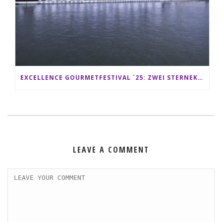
EXCELLENCE GOURMETFESTIVAL ´25: ZWEI STERNEKÖCHE ANTONIO GUIDA & DARIO MORESCO VERWÖHNEN IHRE GÄSTE AUF EINER LUXERIÖSEN SCHIFFSREISE
LEAVE A COMMENT