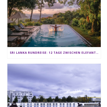
SRI LANKA RUNDREISE: 12 TAGE ZWISCHEN ELEFANTEN, TEEPLANTAGEN & STRAND ALS FAMILIE