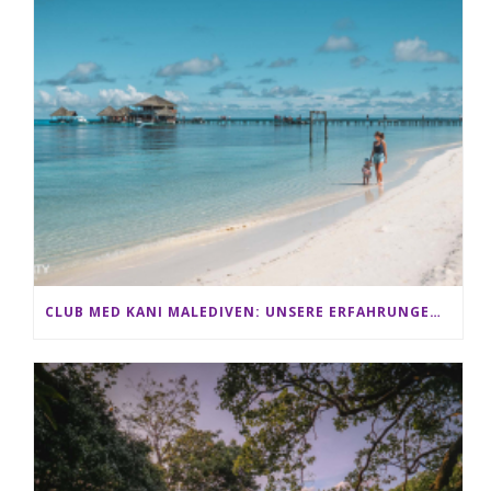
CLUB MED KANI MALEDIVEN: UNSERE ERFAHRUNGEN IM ALL-INCLUSIVE PARADIES