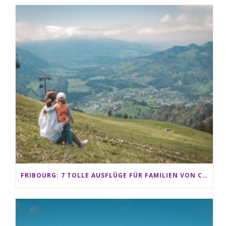
FRIBOURG: 7 TOLLE AUSFLÜGE FÜR FAMILIEN VON CHARMEY BIS LES PACCOTS