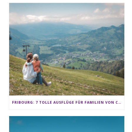
FRIBOURG: 7 TOLLE AUSFLÜGE FÜR FAMILIEN VON CHARMEY BIS LES PACCOTS