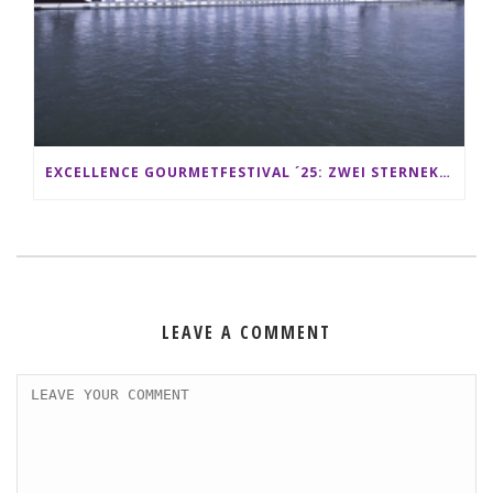
EXCELLENCE GOURMETFESTIVAL ´25: ZWEI STERNEKÖCHE ANTONIO GUIDA & DARIO MORESCO VERWÖHNEN IHRE GÄSTE AUF EINER LUXERIÖSEN SCHIFFSREISE
LEAVE A COMMENT