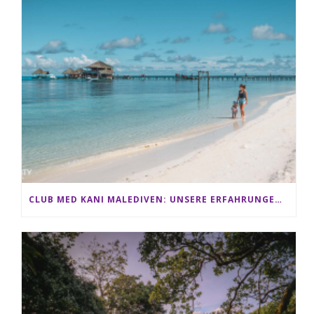
CLUB MED KANI MALEDIVEN: UNSERE ERFAHRUNGEN IM ALL-INCLUSIVE PARADIES