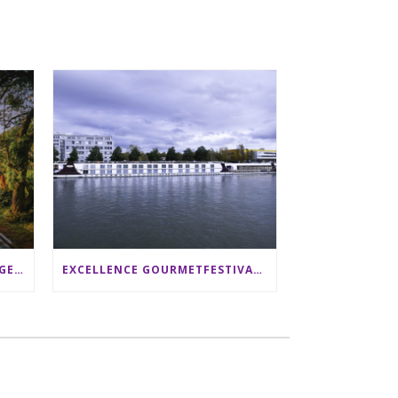
SRI LANKA RUNDREISE: 12 TAGE ZWISCHEN ELEFANTEN, TEEPLANTAGEN & STRAND ALS FAMILIE
EXCELLENCE GOURMETFESTIVAL ´25: ZWEI STERNEKÖCHE ANTONIO GUIDA & DARIO MORESCO VERWÖHNEN IHRE GÄSTE AUF EINER LUXERIÖSEN SCHIFFSREISE