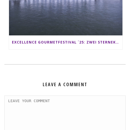
EXCELLENCE GOURMETFESTIVAL ´25: ZWEI STERNEKÖCHE ANTONIO GUIDA & DARIO MORESCO VERWÖHNEN IHRE GÄSTE AUF EINER LUXERIÖSEN SCHIFFSREISE
LEAVE A COMMENT