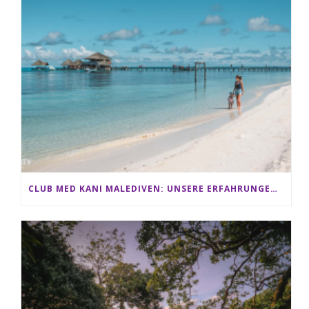
CLUB MED KANI MALEDIVEN: UNSERE ERFAHRUNGEN IM ALL-INCLUSIVE PARADIES