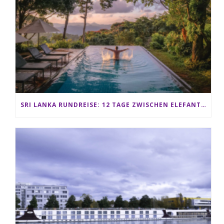
SRI LANKA RUNDREISE: 12 TAGE ZWISCHEN ELEFANTEN, TEEPLANTAGEN & STRAND ALS FAMILIE