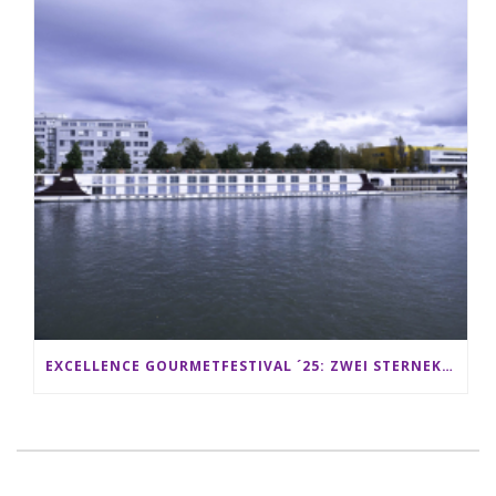
EXCELLENCE GOURMETFESTIVAL ´25: ZWEI STERNEKÖCHE ANTONIO GUIDA & DARIO MORESCO VERWÖHNEN IHRE GÄSTE AUF EINER LUXERIÖSEN SCHIFFSREISE