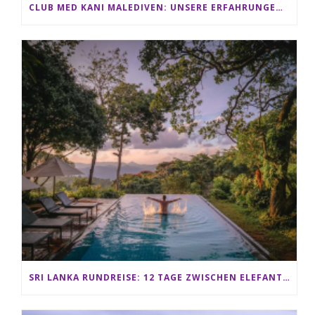
CLUB MED KANI MALEDIVEN: UNSERE ERFAHRUNGEN IM ALL-INCLUSIVE PARADIES
SRI LANKA RUNDREISE: 12 TAGE ZWISCHEN ELEFANTEN, TEEPLANTAGEN & STRAND ALS FAMILIE