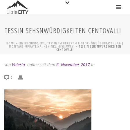
TESSIN SEHSNWÜRDIGKEITEN CENTOVALLI
HOME
»
EIN BUCHPROJEKT, TESSIN IM HERBST & EINE SCHÖNE ÜBERRASCHUNG |
MONTAGS-UPDATE NR. 42 (INKL. GIVE AWAY)
»
TESSIN SEHSNWÜRDIGKEITEN
CENTOVALLI
von
Valeria
online seit dem
6. November 2017
in
0