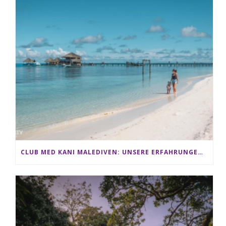
CLUB MED KANI MALEDIVEN: UNSERE ERFAHRUNGEN IM ALL-INCLUSIVE PARADIES