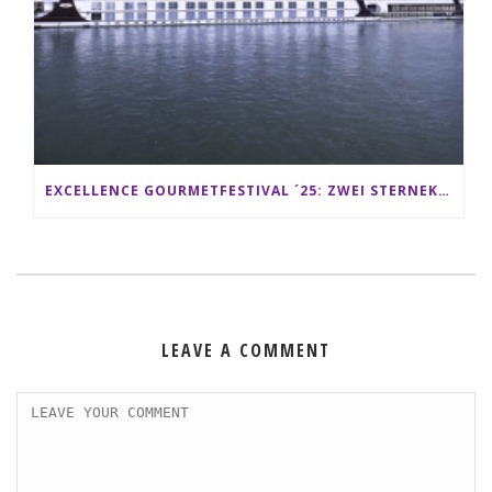
EXCELLENCE GOURMETFESTIVAL ´25: ZWEI STERNEKÖCHE ANTONIO GUIDA & DARIO MORESCO VERWÖHNEN IHRE GÄSTE AUF EINER LUXERIÖSEN SCHIFFSREISE
LEAVE A COMMENT