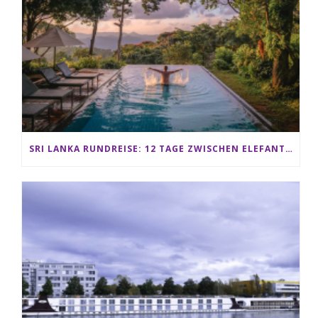
SRI LANKA RUNDREISE: 12 TAGE ZWISCHEN ELEFANTEN, TEEPLANTAGEN & STRAND ALS FAMILIE