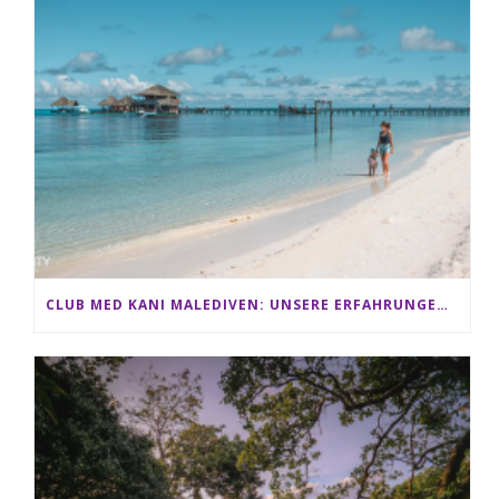
CLUB MED KANI MALEDIVEN: UNSERE ERFAHRUNGEN IM ALL-INCLUSIVE PARADIES