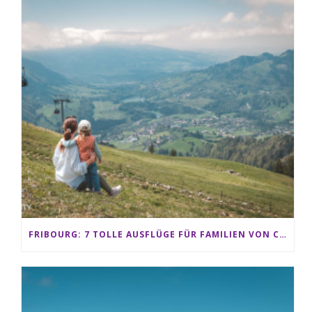
FRIBOURG: 7 TOLLE AUSFLÜGE FÜR FAMILIEN VON CHARMEY BIS LES PACCOTS