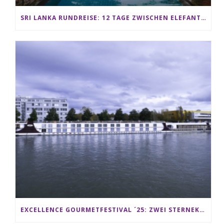
SRI LANKA RUNDREISE: 12 TAGE ZWISCHEN ELEFANTEN, TEEPLANTAGEN & STRAND ALS FAMILIE
EXCELLENCE GOURMETFESTIVAL ´25: ZWEI STERNEKÖCHE ANTONIO GUIDA & DARIO MORESCO VERWÖHNEN IHRE GÄSTE AUF EINER LUXERIÖSEN SCHIFFSREISE