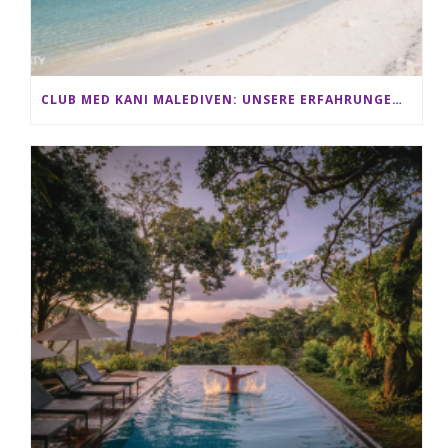
CLUB MED KANI MALEDIVEN: UNSERE ERFAHRUNGEN IM ALL-INCLUSIVE PARADIES