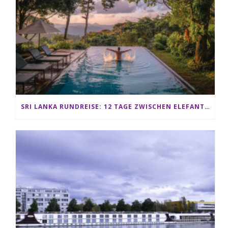
SRI LANKA RUNDREISE: 12 TAGE ZWISCHEN ELEFANTEN, TEEPLANTAGEN & STRAND ALS FAMILIE