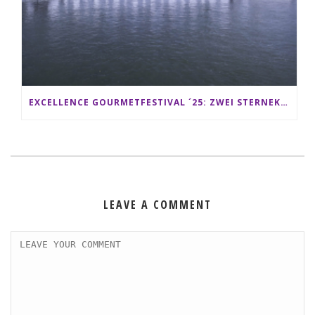
EXCELLENCE GOURMETFESTIVAL ´25: ZWEI STERNEKÖCHE ANTONIO GUIDA & DARIO MORESCO VERWÖHNEN IHRE GÄSTE AUF EINER LUXERIÖSEN SCHIFFSREISE
LEAVE A COMMENT