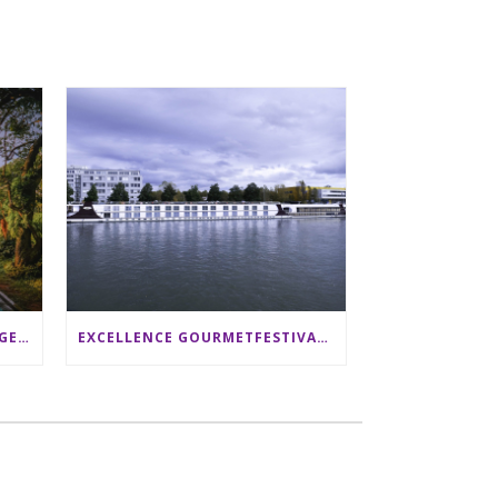
SRI LANKA RUNDREISE: 12 TAGE ZWISCHEN ELEFANTEN, TEEPLANTAGEN & STRAND ALS FAMILIE
EXCELLENCE GOURMETFESTIVAL ´25: ZWEI STERNEKÖCHE ANTONIO GUIDA & DARIO MORESCO VERWÖHNEN IHRE GÄSTE AUF EINER LUXERIÖSEN SCHIFFSREISE