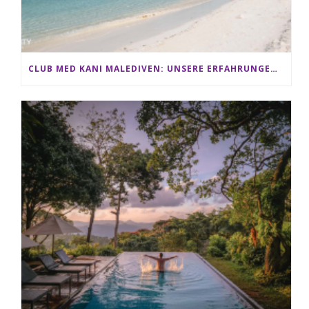
CLUB MED KANI MALEDIVEN: UNSERE ERFAHRUNGEN IM ALL-INCLUSIVE PARADIES