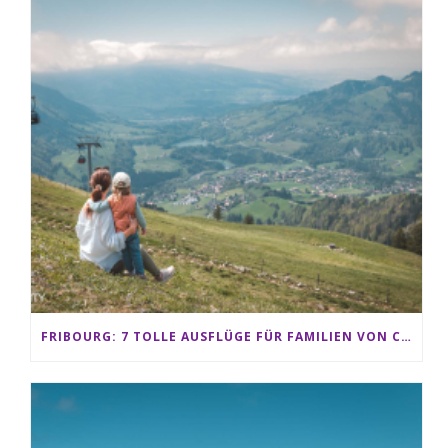
FRIBOURG: 7 TOLLE AUSFLÜGE FÜR FAMILIEN VON CHARMEY BIS LES PACCOTS