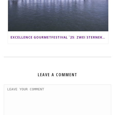
EXCELLENCE GOURMETFESTIVAL ´25: ZWEI STERNEKÖCHE ANTONIO GUIDA & DARIO MORESCO VERWÖHNEN IHRE GÄSTE AUF EINER LUXERIÖSEN SCHIFFSREISE
LEAVE A COMMENT