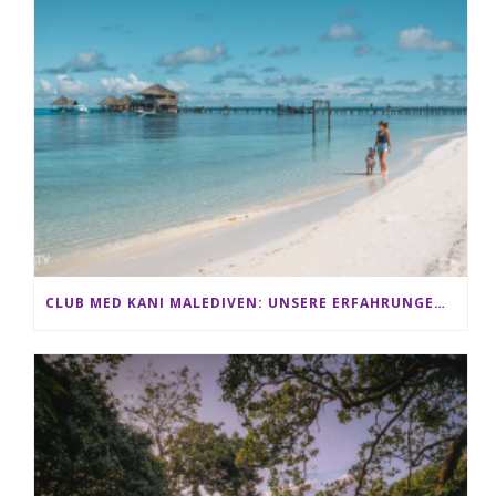
CLUB MED KANI MALEDIVEN: UNSERE ERFAHRUNGEN IM ALL-INCLUSIVE PARADIES