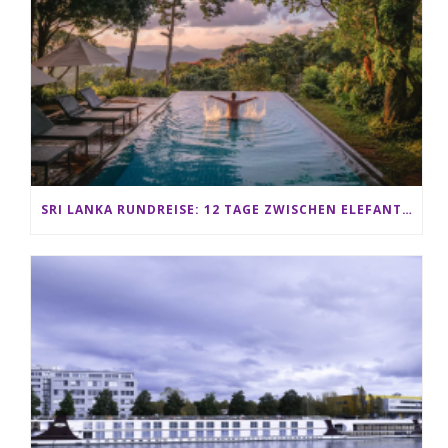
SRI LANKA RUNDREISE: 12 TAGE ZWISCHEN ELEFANTEN, TEEPLANTAGEN & STRAND ALS FAMILIE