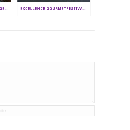
SRI LANKA RUNDREISE: 12 TAGE ZWISCHEN ELEFANTEN, TEEPLANTAGEN & STRAND ALS FAMILIE
EXCELLENCE GOURMETFESTIVAL ´25: ZWEI STERNEKÖCHE ANTONIO GUIDA & DARIO MORESCO VERWÖHNEN IHRE GÄSTE AUF EINER LUXERIÖSEN SCHIFFSREISE