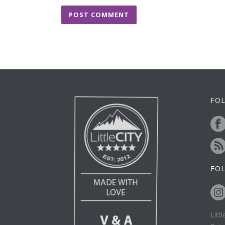
FOL
FO
Litt