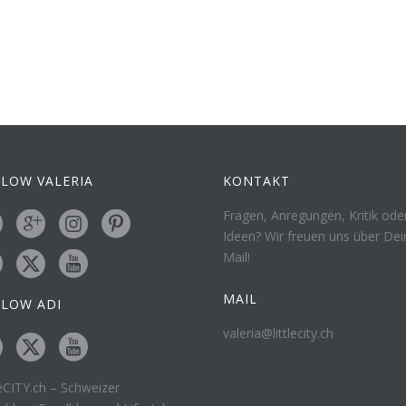
LOW VALERIA
KONTAKT
Fragen, Anregungen, Kritik ode
Ideen? Wir freuen uns über Dei
Mail!
MAIL
LLOW ADI
valeria@littlecity.ch
leCITY.ch – Schweizer