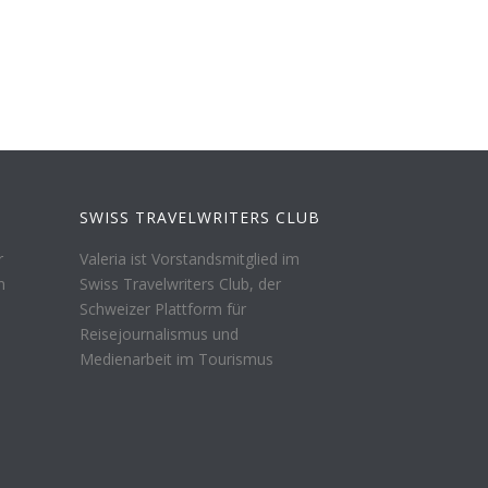
SWISS TRAVELWRITERS CLUB
r
Valeria ist Vorstandsmitglied im
n
Swiss Travelwriters Club, der
Schweizer Plattform für
Reisejournalismus und
Medienarbeit im Tourismus