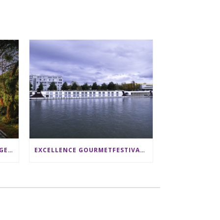
SRI LANKA RUNDREISE: 12 TAGE ZWISCHEN ELEFANTEN, TEEPLANTAGEN & STRAND ALS FAMILIE
EXCELLENCE GOURMETFESTIVAL ´25: ZWEI STERNEKÖCHE ANTONIO GUIDA & DARIO MORESCO VERWÖHNEN IHRE GÄSTE AUF EINER LUXERIÖSEN SCHIFFSREISE