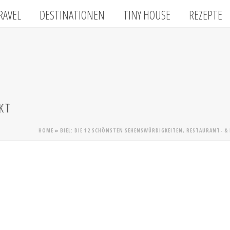
RAVEL
DESTINATIONEN
TINY HOUSE
REZEPTE
KT
HOME
»
BIEL: DIE 12 SCHÖNSTEN SEHENSWÜRDIGKEITEN, RESTAURANT- & 