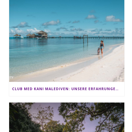
CLUB MED KANI MALEDIVEN: UNSERE ERFAHRUNGEN IM ALL-INCLUSIVE PARADIES