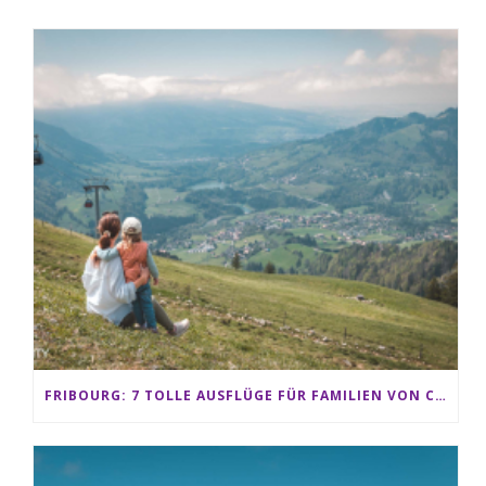
FRIBOURG: 7 TOLLE AUSFLÜGE FÜR FAMILIEN VON CHARMEY BIS LES PACCOTS