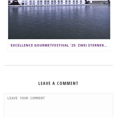
EXCELLENCE GOURMETFESTIVAL ´25: ZWEI STERNEKÖCHE ANTONIO GUIDA & DARIO MORESCO VERWÖHNEN IHRE GÄSTE AUF EINER LUXERIÖSEN SCHIFFSREISE
LEAVE A COMMENT