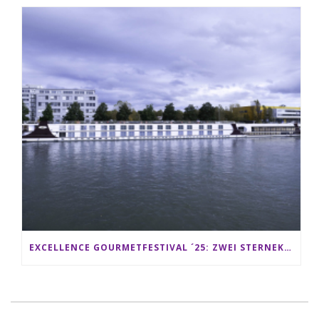
EXCELLENCE GOURMETFESTIVAL ´25: ZWEI STERNEKÖCHE ANTONIO GUIDA & DARIO MORESCO VERWÖHNEN IHRE GÄSTE AUF EINER LUXERIÖSEN SCHIFFSREISE