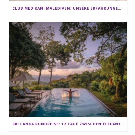
CLUB MED KANI MALEDIVEN: UNSERE ERFAHRUNGEN IM ALL-INCLUSIVE PARADIES
SRI LANKA RUNDREISE: 12 TAGE ZWISCHEN ELEFANTEN, TEEPLANTAGEN & STRAND ALS FAMILIE