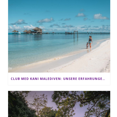
CLUB MED KANI MALEDIVEN: UNSERE ERFAHRUNGEN IM ALL-INCLUSIVE PARADIES