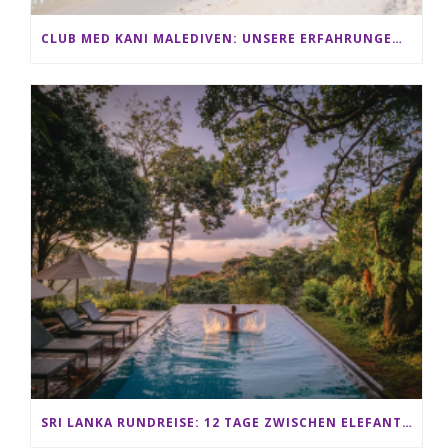
CLUB MED KANI MALEDIVEN: UNSERE ERFAHRUNGEN IM ALL-INCLUSIVE PARADIES
SRI LANKA RUNDREISE: 12 TAGE ZWISCHEN ELEFANTEN, TEEPLANTAGEN & STRAND ALS FAMILIE