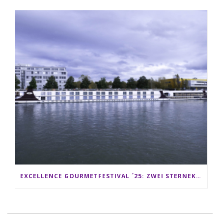
EXCELLENCE GOURMETFESTIVAL ´25: ZWEI STERNEKÖCHE ANTONIO GUIDA & DARIO MORESCO VERWÖHNEN IHRE GÄSTE AUF EINER LUXERIÖSEN SCHIFFSREISE