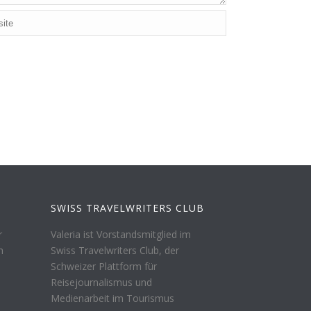
SWISS TRAVELWRITERS CLUB
r
Valeria ist Vorstandsmitglied im
n
Swiss Travelwriters Club, der
Schweizer Plattform für
Reisejournalismus und
Medienarbeit im Tourismus