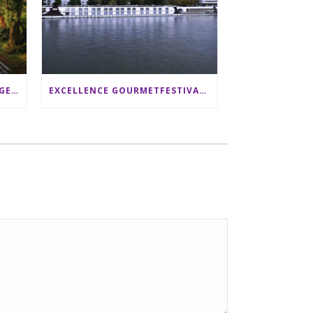
SRI LANKA RUNDREISE: 12 TAGE ZWISCHEN ELEFANTEN, TEEPLANTAGEN & STRAND ALS FAMILIE
EXCELLENCE GOURMETFESTIVAL ´25: ZWEI STERNEKÖCHE ANTONIO GUIDA & DARIO MORESCO VERWÖHNEN IHRE GÄSTE AUF EINER LUXERIÖSEN SCHIFFSREISE