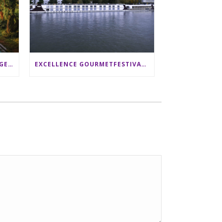
SRI LANKA RUNDREISE: 12 TAGE ZWISCHEN ELEFANTEN, TEEPLANTAGEN & STRAND ALS FAMILIE
EXCELLENCE GOURMETFESTIVAL ´25: ZWEI STERNEKÖCHE ANTONIO GUIDA & DARIO MORESCO VERWÖHNEN IHRE GÄSTE AUF EINER LUXERIÖSEN SCHIFFSREISE