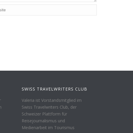
SWISS TRAVELWRITERS CLUB
r
Valeria ist Vorstandsmitglied im
n
Swiss Travelwriters Club, der
Schweizer Plattform für
Reisejournalismus und
Medienarbeit im Tourismus