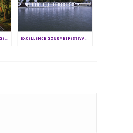
SRI LANKA RUNDREISE: 12 TAGE ZWISCHEN ELEFANTEN, TEEPLANTAGEN & STRAND ALS FAMILIE
EXCELLENCE GOURMETFESTIVAL ´25: ZWEI STERNEKÖCHE ANTONIO GUIDA & DARIO MORESCO VERWÖHNEN IHRE GÄSTE AUF EINER LUXERIÖSEN SCHIFFSREISE