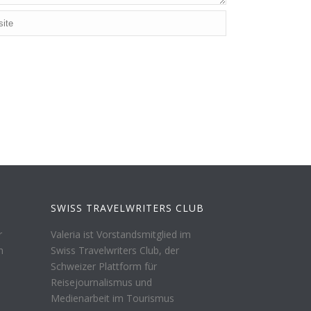
SWISS TRAVELWRITERS CLUB
r
Valeria ist Vorstandsmitglied im
n
Swiss Travelwriters Club, der
Schweizer Plattform für
Reisejournalismus und
Medienarbeit im Tourismus