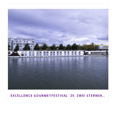
EXCELLENCE GOURMETFESTIVAL ´25: ZWEI STERNEKÖCHE ANTONIO GUIDA & DARIO MORESCO VERWÖHNEN IHRE GÄSTE AUF EINER LUXERIÖSEN SCHIFFSREISE