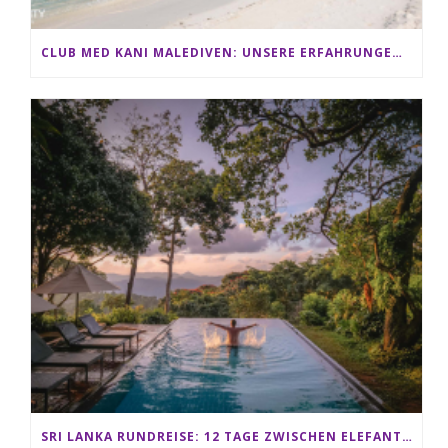
CLUB MED KANI MALEDIVEN: UNSERE ERFAHRUNGEN IM ALL-INCLUSIVE PARADIES
SRI LANKA RUNDREISE: 12 TAGE ZWISCHEN ELEFANTEN, TEEPLANTAGEN & STRAND ALS FAMILIE