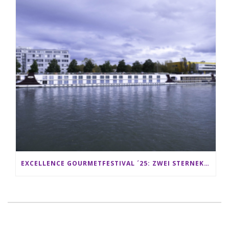
EXCELLENCE GOURMETFESTIVAL ´25: ZWEI STERNEKÖCHE ANTONIO GUIDA & DARIO MORESCO VERWÖHNEN IHRE GÄSTE AUF EINER LUXERIÖSEN SCHIFFSREISE