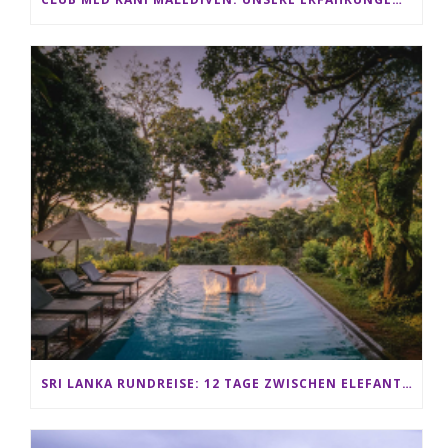
SRI LANKA RUNDREISE: 12 TAGE ZWISCHEN ELEFANTEN, TEEPLANTAGEN & STRAND ALS FAMILIE