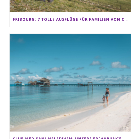
FRIBOURG: 7 TOLLE AUSFLÜGE FÜR FAMILIEN VON CHARMEY BIS LES PACCOTS
CLUB MED KANI MALEDIVEN: UNSERE ERFAHRUNGEN IM ALL-INCLUSIVE PARADIES