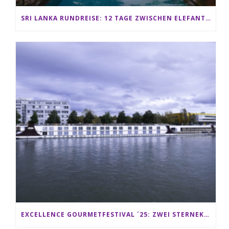
SRI LANKA RUNDREISE: 12 TAGE ZWISCHEN ELEFANTEN, TEEPLANTAGEN & STRAND ALS FAMILIE
EXCELLENCE GOURMETFESTIVAL ´25: ZWEI STERNEKÖCHE ANTONIO GUIDA & DARIO MORESCO VERWÖHNEN IHRE GÄSTE AUF EINER LUXERIÖSEN SCHIFFSREISE