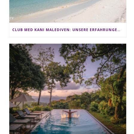
CLUB MED KANI MALEDIVEN: UNSERE ERFAHRUNGEN IM ALL-INCLUSIVE PARADIES