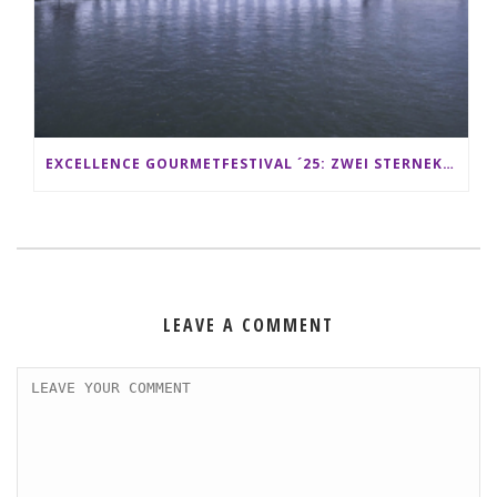
EXCELLENCE GOURMETFESTIVAL ´25: ZWEI STERNEKÖCHE ANTONIO GUIDA & DARIO MORESCO VERWÖHNEN IHRE GÄSTE AUF EINER LUXERIÖSEN SCHIFFSREISE
LEAVE A COMMENT