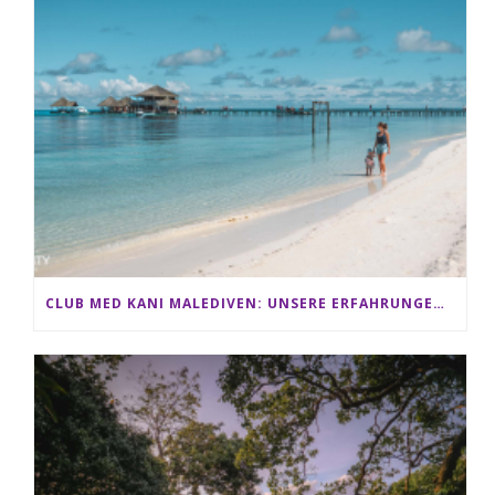
CLUB MED KANI MALEDIVEN: UNSERE ERFAHRUNGEN IM ALL-INCLUSIVE PARADIES