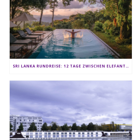
SRI LANKA RUNDREISE: 12 TAGE ZWISCHEN ELEFANTEN, TEEPLANTAGEN & STRAND ALS FAMILIE