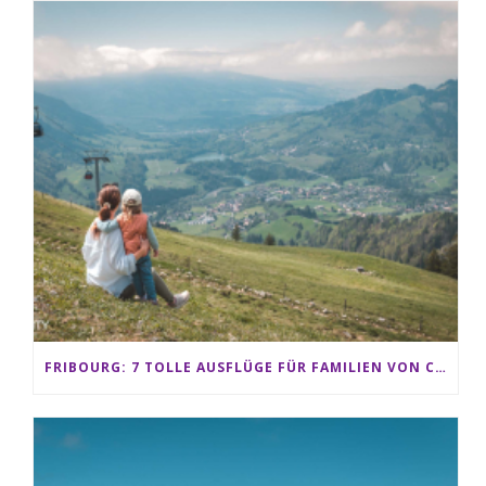
FRIBOURG: 7 TOLLE AUSFLÜGE FÜR FAMILIEN VON CHARMEY BIS LES PACCOTS